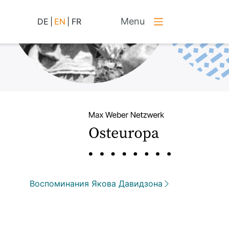
Menu
DE
|
EN
|
FR
Воспоминания Якова Давидзона