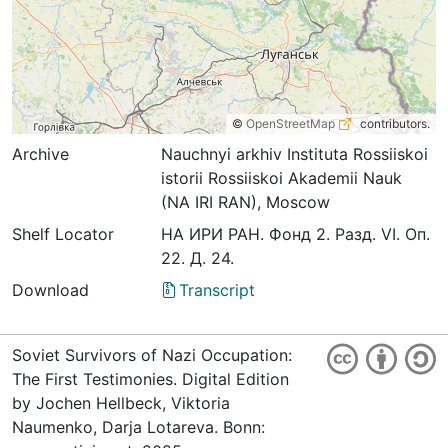
©
OpenStreetMap
contributors.
Archive
Nauchnyi arkhiv Instituta Rossiiskoi
istorii Rossiiskoi Akademii Nauk
(NA IRI RAN), Moscow
Shelf Locator
НА ИРИ РАН. Фонд 2. Разд. VI. Оп.
22. Д. 24.
Download
Transcript
Soviet Survivors of Nazi Occupation:
The First Testimonies. Digital Edition
by Jochen Hellbeck, Viktoria
Naumenko, Darja Lotareva. Bonn: