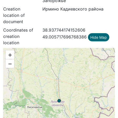
Запорожье
Creation
Ирмино Кадиевского района
location of
document
Coordinates of
38.937744174152606
creation
49.005717696768386
Hide Map
location
+
–