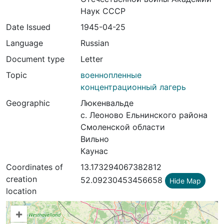
Наук СССР
Date Issued
1945-04-25
Language
Russian
Document type
Letter
Topic
военнопленные
концентрационный лагерь
Geographic
Люкенвальде
с. Леоново Ельнинского района
Смоленской области
Вильно
Каунас
Coordinates of
13.173294067382812
creation
52.09230453456658
Hide Map
location
+