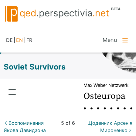
Menu
DE
|
EN
|
FR
Soviet Survivors
Воспоминания
5 of 6
Щоденник Арсенія
Якова Давидзона
Мироненко