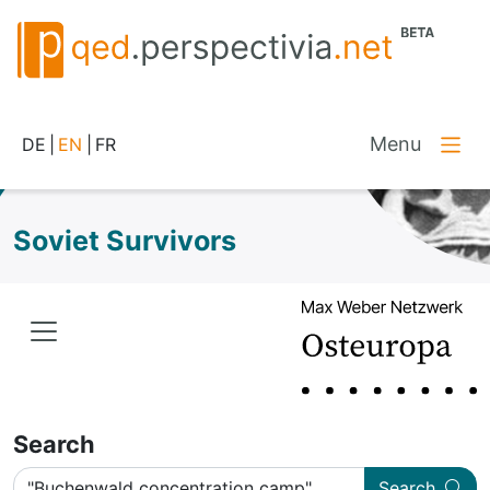
Menu
DE
|
EN
|
FR
Soviet Survivors
Search
Search