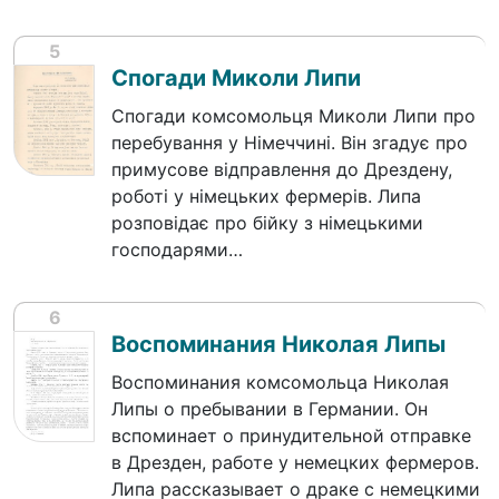
5
Спогади Миколи Липи
Спогади комсомольця Миколи Липи про
перебування у Німеччині. Він згадує про
примусове відправлення до Дрездену,
роботі у німецьких фермерів. Липа
розповідає про бійку з німецькими
господарями…
6
Воспоминания Николая Липы
Воспоминания комсомольца Николая
Липы о пребывании в Германии. Он
вспоминает о принудительной отправке
в Дрезден, работе у немецких фермеров.
Липа рассказывает о драке с немецкими