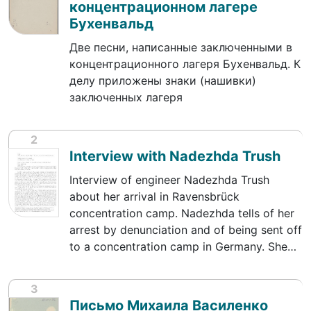
концентрационном лагере
Бухенвальд
Две песни, написанные заключенными в
концентрационного лагеря Бухенвальд. К
делу приложены знаки (нашивки)
заключенных лагеря
2
Interview with Nadezhda Trush
Interview of engineer Nadezhda Trush
about her arrival in Ravensbrück
concentration camp. Nadezhda tells of her
arrest by denunciation and of being sent off
to a concentration camp in Germany. She…
3
Письмо Михаила Василенко