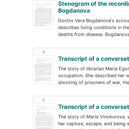
Stenogram of the recordin
Bogdanova
Doctor Vera Bogdanova's accoun
describes living conditions in t
deaths from disease. Bogdanov
4
Transcript of a conversa
The story of librarian Maria Ego
occupation. She described her w
shooting of prisoners of war, th
5
Transcript of a conversa
The story of Maria Vinokurova, 
her capture, escape, and being s