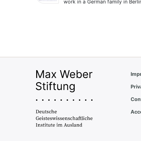
work in a German family in Berl
Impr
Priv
Con
Acce