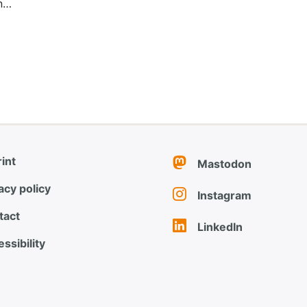
in…
int
Mastodon
acy policy
Instagram
tact
LinkedIn
ssibility