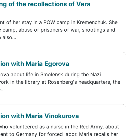
g of the recollections of Vera
t of her stay in a POW camp in Kremenchuk. She
he camp, abuse of prisoners of war, shootings and
a also…
tion with Maria Egorova
rova about life in Smolensk during the Nazi
ork in the library at Rosenberg's headquarters, the
e…
tion with Maria Vinokurova
who volunteered as a nurse in the Red Army, about
ent to Germany for forced labor. Maria recalls her