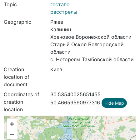
Topic
гестапо
расстрелы
Geographic
Ржев
Калинин
Хреновое Воронежской области
Старый Оскол Белгородской
области
с. Негорелы Тамбовской области
Creation
Киев
location of
document
Coordinates of
30.53540025651455
creation
50.46659590977316
Hide Map
location
+
–