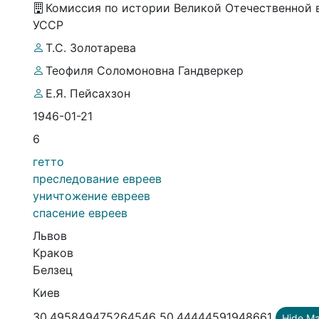
Комиссия по истории Великой Отечественной 
УССР
Т.С. Золотарева
Теофиля Соломоновна Гандверкер
Е.Я. Пейсахзон
1946-01-21
6
гетто
преследование евреев
уничтожение евреев
спасение евреев
Львов
Краков
Белзец
Киев
30.495849475264546 50.44444591948661
Hide M