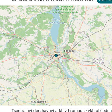
Tsentralnyi derzhavnyi arkhiv hromads'kykh ob’iedna