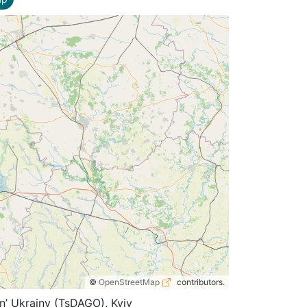
©
OpenStreetMap
contributors.
n’ Ukrainy (TsDAGO), Kyiv