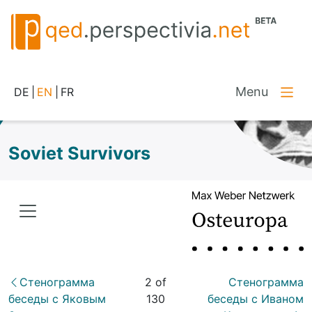
Menu
DE
|
EN
|
FR
Soviet Survivors
Стенограмма
2 of
Стенограмма
беседы с Яковым
130
беседы с Иваном