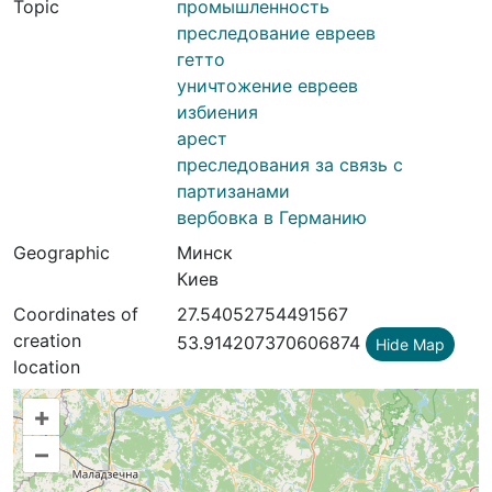
Topic
промышленность
преследование евреев
гетто
уничтожение евреев
избиения
арест
преследования за связь с
партизанами
вербовка в Германию
Geographic
Минск
Киев
Coordinates of
27.54052754491567
creation
53.914207370606874
Hide Map
location
+
–