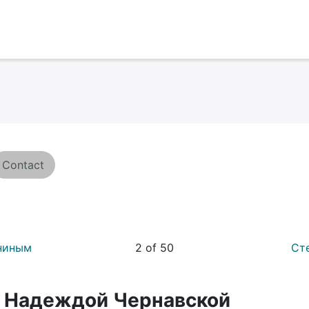
Contact
ниным
2 of 50
Ст
 Надеждой Чернавской