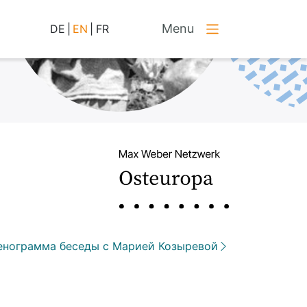
Menu
DE
|
EN
|
FR
енограмма беседы с Марией Козыревой