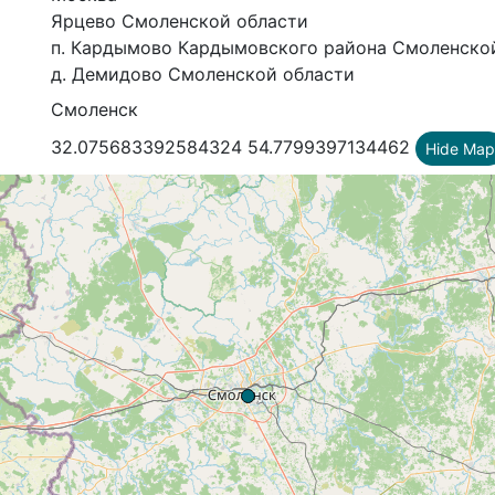
Ярцево Смоленской области
п. Кардымово Кардымовского района Смоленско
д. Демидово Смоленской области
Смоленск
32.075683392584324 54.7799397134462
Hide Map