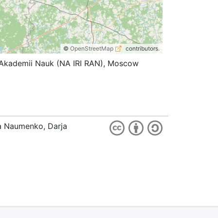
©
OpenStreetMap
contributors.
koi Akademii Nauk (NA IRI RAN), Moscow
ia Naumenko, Darja