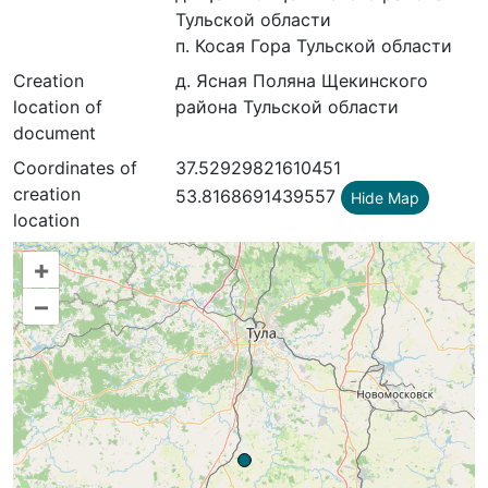
Тульской области
п. Косая Гора Тульской области
Creation
д. Ясная Поляна Щекинского
location of
района Тульской области
document
Coordinates of
37.52929821610451
creation
53.8168691439557
Hide Map
location
+
–