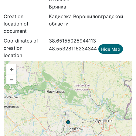
Брянка
Creation
Кадиевка Ворошиловградской
location of
области
document
Coordinates of
38.65155025944113
creation
48.55328116234344
Hide Map
location
+
–