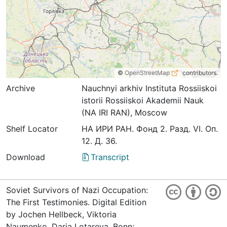
©
OpenStreetMap
contributors.
Archive
Nauchnyi arkhiv Instituta Rossiiskoi
istorii Rossiiskoi Akademii Nauk
(NA IRI RAN), Moscow
Shelf Locator
НА ИРИ РАН. Фонд 2. Разд. VI. Оп.
12. Д. 36.
Download
Transcript
Soviet Survivors of Nazi Occupation:
The First Testimonies. Digital Edition
by Jochen Hellbeck, Viktoria
Naumenko, Darja Lotareva. Bonn: