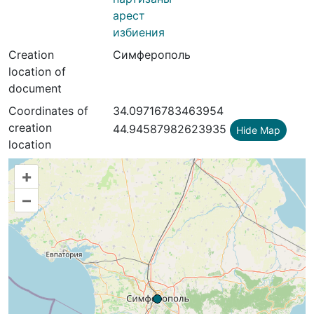
арест
избиения
Creation
Симферополь
location of
document
Coordinates of
34.09716783463954
creation
44.94587982623935
Hide Map
location
+
–