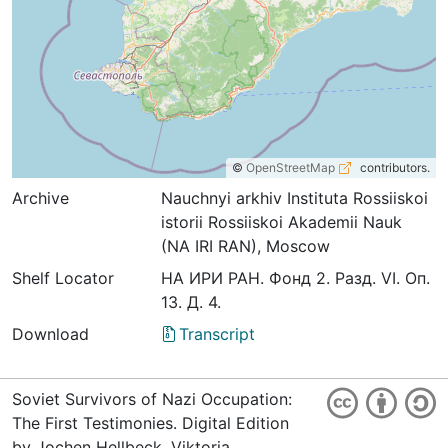
©
OpenStreetMap
contributors.
Archive
Nauchnyi arkhiv Instituta Rossiiskoi
istorii Rossiiskoi Akademii Nauk
(NA IRI RAN), Moscow
Shelf Locator
НА ИРИ РАН. Фонд 2. Разд. VI. Оп.
13. Д. 4.
Download
Transcript
Soviet Survivors of Nazi Occupation:
The First Testimonies. Digital Edition
by Jochen Hellbeck, Viktoria