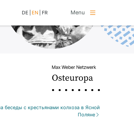
Menu
DE
|
EN
|
FR
а беседы с крестьянами колхоза в Ясной
Поляне