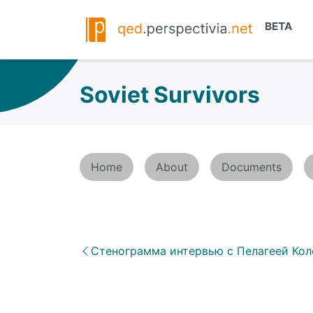
Soviet Survivors
Home
About
Documents
Стенограмма интервью с Пелагеей Ко