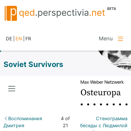
Menu
DE
|
EN
|
FR
Soviet Survivors
Воспоминания
4 of
Стенограмма
Дмитрия
21
беседы с Людмилой