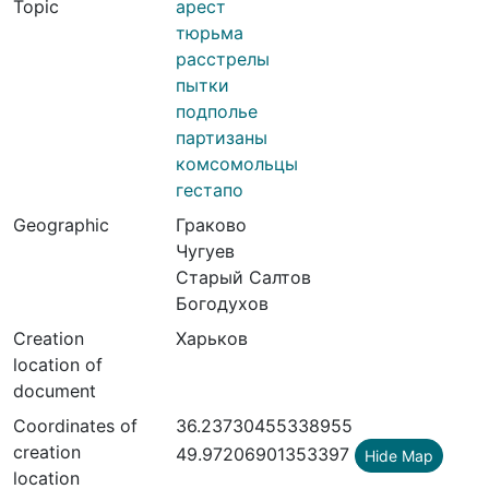
Topic
арест
тюрьма
расстрелы
пытки
подполье
партизаны
комсомольцы
гестапо
Geographic
Граково
Чугуев
Старый Салтов
Богодухов
Creation
Харьков
location of
document
Coordinates of
36.23730455338955
creation
49.97206901353397
Hide Map
location