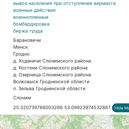
вывоз населения при отступлении вермахта
военные действия
военнопленные
бомбардировка
биржа труда
Барановичи
Минск
Гродно
д. Ходеничи Слонимского района
д. Костени Слонимского района
д. Озерница Слонимского района
Волковыск Гродненской области
п. Зельва Гродненской области
Слоним
25.320739788003266 53.09923974532887
Hide M