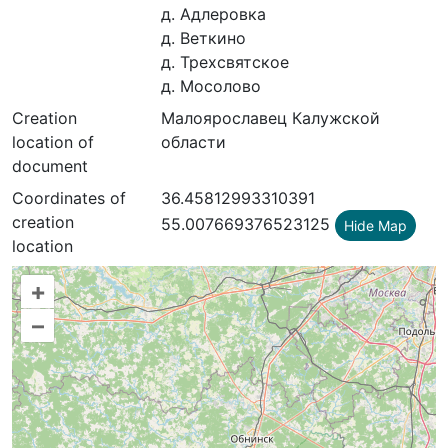
д. Адлеровка
д. Веткино
д. Трехсвятское
д. Мосолово
Creation
Малоярославец Калужской
location of
области
document
Coordinates of
36.45812993310391
creation
55.007669376523125
Hide Map
location
+
–