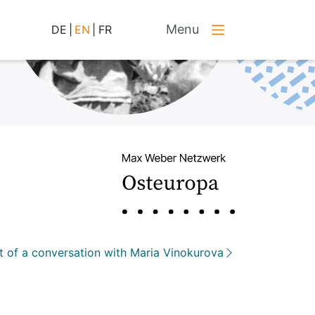
Menu
DE
|
EN
|
FR
t of a conversation with Maria Vinokurova