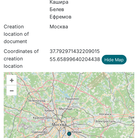
Кашира
Белев
Ефремов
Creation
Москва
location of
document
Coordinates of
37.792971432209015
creation
55.65899640204438
Hide Map
location
+
–