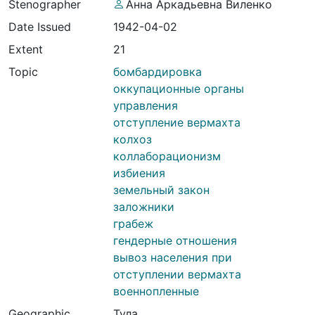
Stenographer
Анна Аркадьевна Виленко
Date Issued
1942-04-02
Extent
21
Topic
бомбардировка
оккупационные органы
управления
отступление вермахта
колхоз
коллаборационизм
избиения
земельный закон
заложники
грабеж
гендерные отношения
вывоз населения при
отступлении вермахта
военнопленные
Geographic
Тула