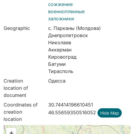
сожжение
военнопленные
заложники
Geographic
с. Парканы (Молдова)
Днепропетровск
Николаев
Аккерман
Кировоград
Батуми
Тирасполь
Creation
Одесса
location of
document
Coordinates of
30.74414196610451
creation
46.55659350516052
Hide Map
location
+