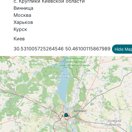
с. Круглики Киевской области
Винница
Москва
Харьков
Курск
Киев
30.531005725264546 50.46100115867989
Hide Ma