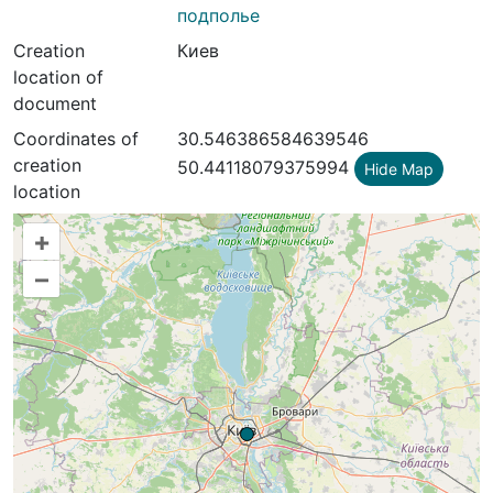
подполье
Creation
Киев
location of
document
Coordinates of
30.546386584639546
creation
50.44118079375994
Hide Map
location
+
–