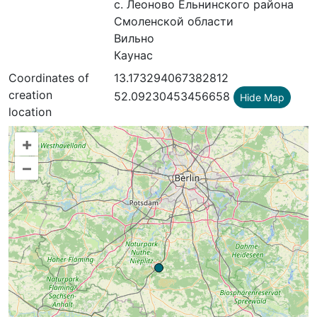
с. Леоново Ельнинского района
Смоленской области
Вильно
Каунас
Coordinates of
13.173294067382812
creation
52.09230453456658
Hide Map
location
+
–