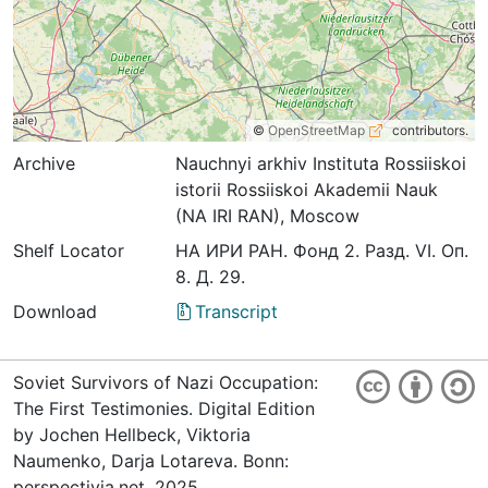
©
OpenStreetMap
contributors.
Archive
Nauchnyi arkhiv Instituta Rossiiskoi
istorii Rossiiskoi Akademii Nauk
(NA IRI RAN), Moscow
Shelf Locator
НА ИРИ РАН. Фонд 2. Разд. VI. Оп.
8. Д. 29.
Download
Transcript
Soviet Survivors of Nazi Occupation:
The First Testimonies. Digital Edition
by Jochen Hellbeck, Viktoria
Naumenko, Darja Lotareva. Bonn:
perspectivia.net, 2025.