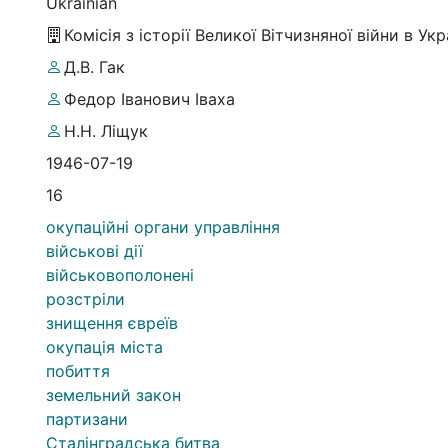
Ukrainian
Комісія з історії Великої Вітчизняної війни в Ук
Д.В. Гак
Федор Іванович Іваха
Н.Н. Ліщук
1946-07-19
16
окупаційні органи управління
військові дії
військовополонені
розстріли
знищення євреїв
окупація міста
побиття
земельний закон
партизани
Сталінградська битва