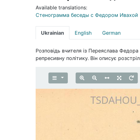
Available translations:
Стенограмма беседы с Федором Ивахой
Ukrainian
English
German
Розповідь вчителя із Переяслава Федора І
репресивну політику. Він описує розстр