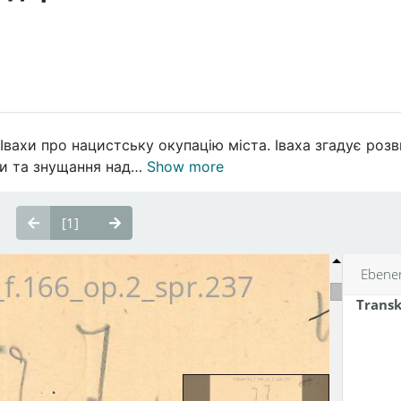
вахи про нацистську окупацію міста. Іваха згадує розвит
іли та знущання над…
Show more