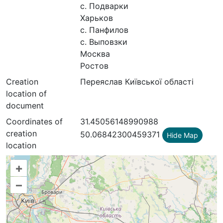
с. Подварки
Харьков
с. Панфилов
с. Выповзки
Москва
Ростов
Creation
Переяслав Київської області
location of
document
Coordinates of
31.45056148990988
creation
50.06842300459371
Hide Map
location
+
–