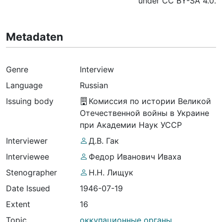
under CC BY-SA 4.0.
Metadaten
Genre
Interview
Language
Russian
Issuing body
Комиссия по истории Великой
Отечественной войны в Украине
при Академии Наук УССР
Interviewer
Д.В. Гак
Interviewee
Федор Иванович Иваха
Stenographer
Н.Н. Лищук
Date Issued
1946-07-19
Extent
16
Topic
оккупационные органы