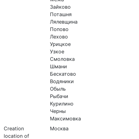
Зайково
Поташня
Лялевщина
Попово
Лехово
Урицкое
Узкое
Смоловка
Шмани
Бескатово
Водяники
Обыль
Рыбачи
Курилино
Черны
Максимовка
Creation
Москва
location of