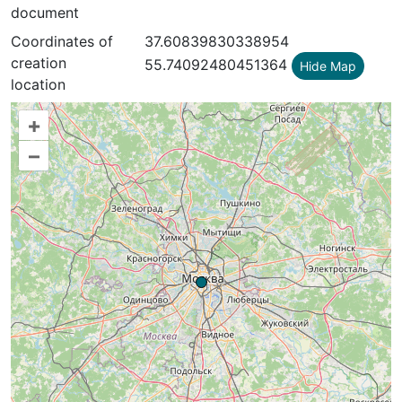
document
Coordinates of
37.60839830338954
creation
55.74092480451364
Hide Map
location
+
–