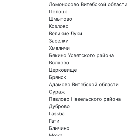
Ломоносово Витебской области
Полоцк
Шмытово
Козлово
Великие Луки
Заселки
Хмеличи
Бякино Усвятского района
Волково
Церковище
Брянск
Адамово Витебской области
Сураж
Павлово Невельского района
Дуброво
Газьба
Гати
Бличино
Межа