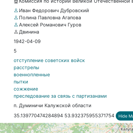
Комиссия по истории Великой Отечественной
Иван Федорович Дубровский
Полина Павловна Агапова
Алексей Романович Гуров
Двинина
1942-04-09
5
отступление советских войск
расстрелы
военнопленные
пытки
сожжение
преследование за связь с партизанами
п. Думиничи Калужской области
35.139770474284894 53.932375955371754
Hide M