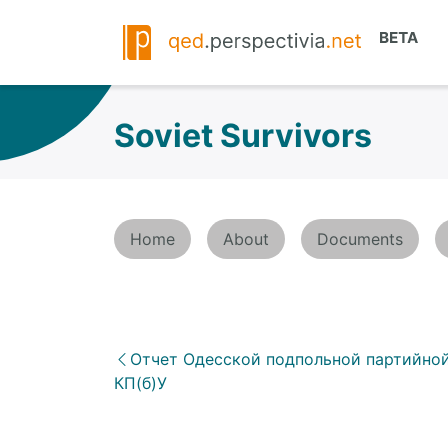
Soviet Survivors
Home
About
Documents
Отчет Одесской подпольной партийно
КП(б)У