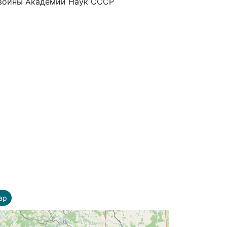
 войны Академии Наук СССР
ap