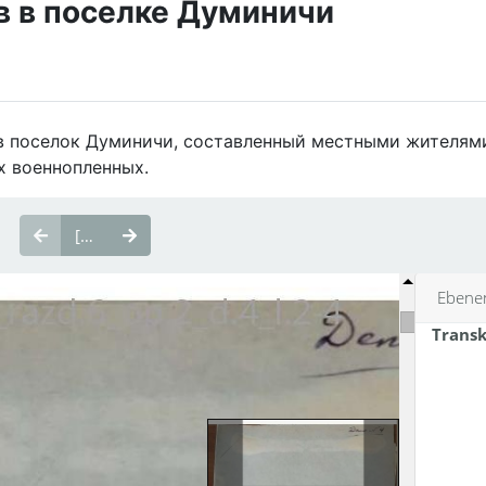
в в поселке Думиничи
 в поселок Думиничи, составленный местными жителями
х военнопленных.