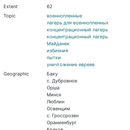
Extent
62
Topic
военнопленные
лагерь для военнопленных
концентрационный лагерь
концентрационный лагерь
Майданек
избиения
пытки
уничтожение евреев
Geographic
Баку
с. Дубровное
Орша
Минск
Люблин
Освенцим
с. Гроссрозен
Ораниенбург
Краков