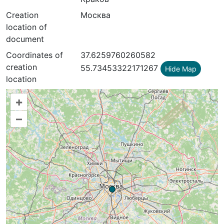
Creation
Москва
location of
document
Coordinates of
37.6259760260582
creation
55.73453322171267
Hide Map
location
+
–