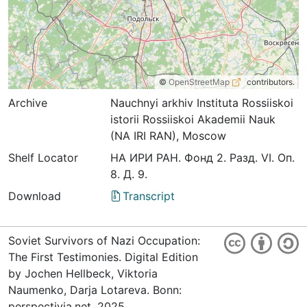
©
OpenStreetMap
contributors.
Archive
Nauchnyi arkhiv Instituta Rossiiskoi
istorii Rossiiskoi Akademii Nauk
(NA IRI RAN), Moscow
Shelf Locator
НА ИРИ РАН. Фонд 2. Разд. VI. Оп.
8. Д. 9.
Download
Transcript
Soviet Survivors of Nazi Occupation:
The First Testimonies. Digital Edition
by Jochen Hellbeck, Viktoria
Naumenko, Darja Lotareva. Bonn:
perspectivia.net, 2025.