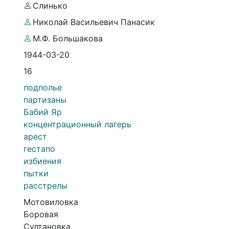
Слинько
Николай Васильевич Панасик
М.Ф. Большакова
1944-03-20
16
подполье
партизаны
Бабий Яр
концентрационный лагерь
арест
гестапо
избиения
пытки
расстрелы
Мотовиловка
Боровая
Султановка