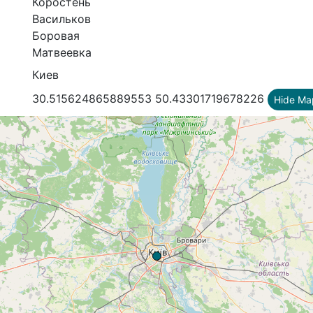
Коростень
Васильков
Боровая
Матвеевка
Киев
30.515624865889553 50.43301719678226
Hide Ma