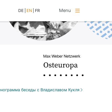
Menu
DE
|
EN
|
FR
нограмма беседы с Владиславом Кукля