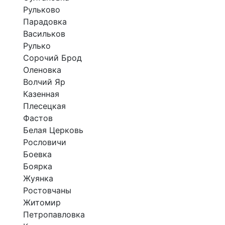
Рульково
Парадовка
Васильков
Рулько
Сорочий Брод
Оленовка
Волчий Яр
Казенная
Плесецкая
Фастов
Белая Церковь
Рословичи
Боевка
Боярка
Жуянка
Ростовчаны
Житомир
Петропавловка