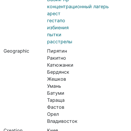
концентрационный лагерь
арест
гестапо
избиения
пытки
расстрелы
Geographic
Пирятин
Ракитно
Катюжанки
Бердянск
Жешков
Умань
Батуми
Тараща
Фастов
Орел
Владивосток
Creation
Киев