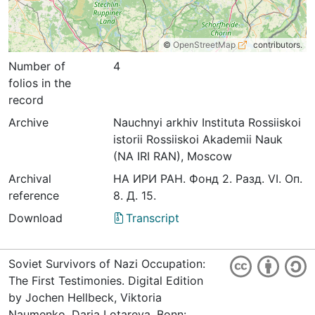
©
OpenStreetMap
contributors.
Number of
4
folios in the
record
Archive
Nauchnyi arkhiv Instituta Rossiiskoi
istorii Rossiiskoi Akademii Nauk
(NA IRI RAN), Moscow
Archival
НА ИРИ РАН. Фонд 2. Разд. VI. Оп.
reference
8. Д. 15.
Download
Transcript
Soviet Survivors of Nazi Occupation:
The First Testimonies. Digital Edition
by Jochen Hellbeck, Viktoria
Naumenko, Darja Lotareva. Bonn: