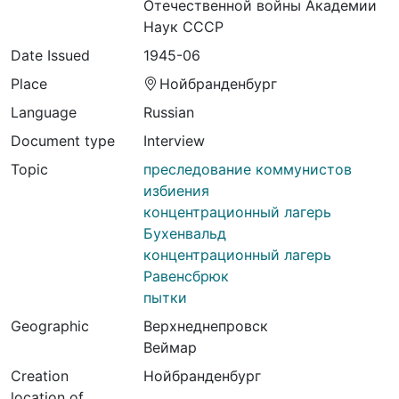
Отечественной войны Академии
Наук СССР
Date Issued
1945-06
Place
Нойбранденбург
Language
Russian
Document type
Interview
Topic
преследование коммунистов
избиения
концентрационный лагерь
Бухенвальд
концентрационный лагерь
Равенсбрюк
пытки
Geographic
Верхнеднепровск
Веймар
Creation
Нойбранденбург
location of