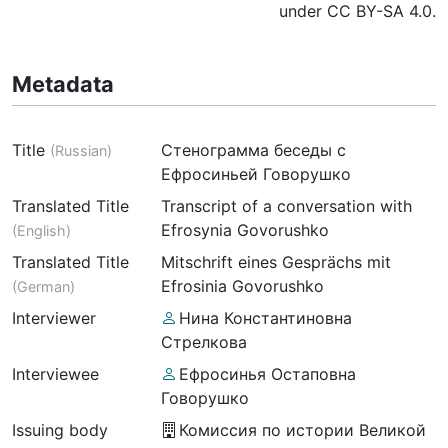
under CC BY-SA 4.0.
Metadata
Title
Стенограмма беседы с
(
Russian
)
Ефросиньей Говорушко
Translated Title
Transcript of a conversation with
Efrosynia Govorushko
(
English
)
Translated Title
Mitschrift eines Gesprächs mit
Efrosinia Govorushko
(
German
)
Interviewer
Нина Константиновна
Стрелкова
Interviewee
Ефросинья Остаповна
Говорушко
Issuing body
Комиссия по истории Великой