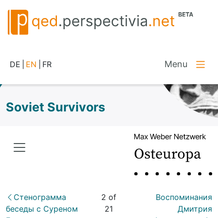
Menu
DE
|
EN
|
FR
Soviet Survivors
Стенограмма
2 of
Воспоминания
беседы с Суреном
21
Дмитрия