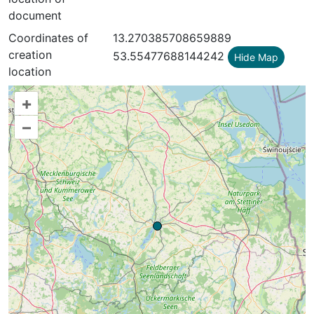
document
Coordinates of
13.270385708659889
creation
53.55477688144242
Hide Map
location
+
–