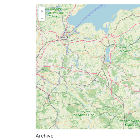
+
–
Archive