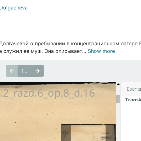
a Dolgacheva
Долгачевой о пребывании в концентрационном лагере Р
де служил ее муж. Она описывает…
Show more