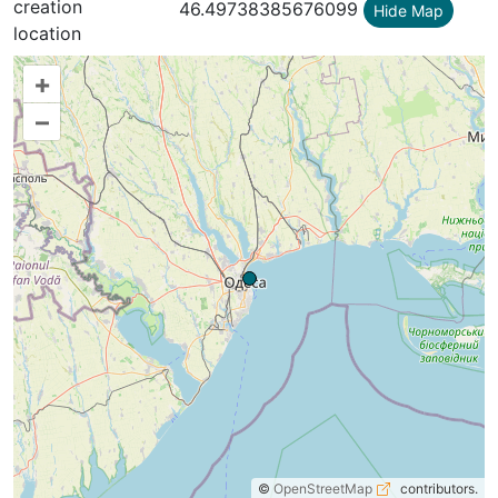
creation
46.49738385676099
Hide Map
location
+
–
©
OpenStreetMap
contributors.