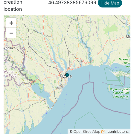
creation
46.49738385676099
Hide Map
location
+
–
©
OpenStreetMap
contributors.