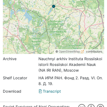
©
OpenStreetMap
contributors.
Archive
Nauchnyi arkhiv Instituta Rossiiskoi
istorii Rossiiskoi Akademii Nauk
(NA IRI RAN), Moscow
Shelf Locator
НА ИРИ РАН. Фонд 2. Разд. VI. Оп.
8. Д. 19.
Download
Transcript
Soviet Survivors of Nazi Occupation: