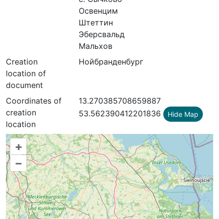
Освенцим
Штеттин
Эберсвальд
Мальхов
Creation
Нойбранденбург
location of
document
Coordinates of
13.270385708659887
creation
53.562390412201836
Hide Map
location
+
–