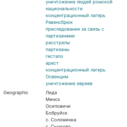
уничтожение людей ромской
национальности
концентрационный лагерь
Равенсбрюк
преследование за связь с
партизанами
расстрелы
партизаны
гестапо
арест
концентрационный лагерь
Освенцим
уничтожение евреев
Geographic
Лида
Минск
Осиповичи
Бобруйск
с. Соломинка
с. Сычково