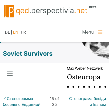
Menu
DE
|
EN
|
FR
Soviet Survivors
Стенограмма
15 of
Стенограма бесіди
беседы с Евдокией
25
з Іваном