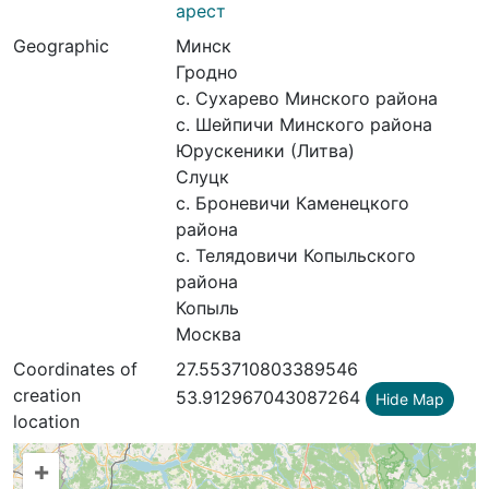
арест
Geographic
Минск
Гродно
с. Сухарево Минского района
с. Шейпичи Минского района
Юрускеники (Литва)
Слуцк
с. Броневичи Каменецкого
района
с. Телядовичи Копыльского
района
Копыль
Москва
Coordinates of
27.553710803389546
creation
53.912967043087264
Hide Map
location
+