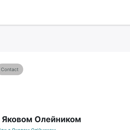
Contact
 Яковом Олейником
іди з Яковом Олійником