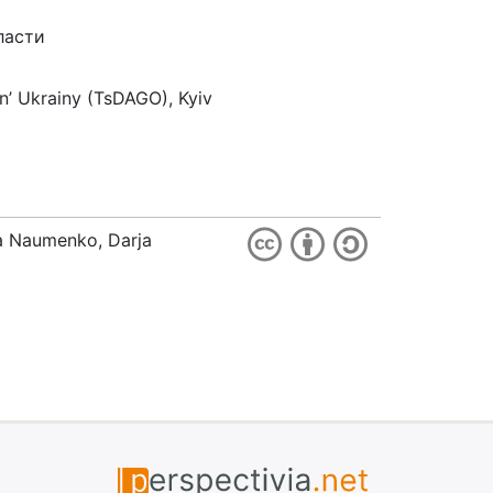
ласти
n’ Ukrainy (TsDAGO), Kyiv
ia Naumenko, Darja