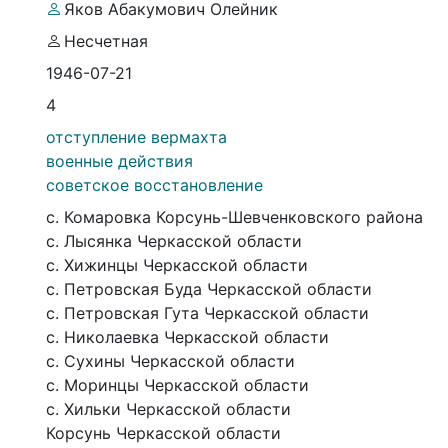
Яков Абакумович Олейник
Несчетная
1946-07-21
4
отступление вермахта
военные действия
советское восстановление
с. Комаровка Корсунь-Шевченковского района
с. Лысянка Черкасской области
с. Хижинцы Черкасской области
с. Петровская Буда Черкасской области
с. Петровская Гута Черкасской области
с. Николаевка Черкасской области
с. Сухины Черкасской области
с. Моринцы Черкасской области
с. Хильки Черкасской области
Корсунь Черкасской области