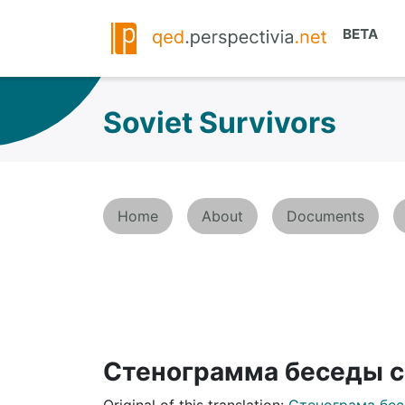
Soviet Survivors
Home
About
Documents
Стенограмма беседы с
Original of this translation:
Стенограма бес