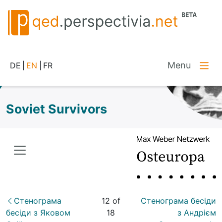
Menu
DE
|
EN
|
FR
Soviet Survivors
Стенограма
12 of
Стенограма бесіди
бесіди з Яковом
18
з Андрієм