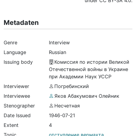
under CC BY-SA 4.0.
Metadaten
Genre
Interview
Language
Russian
Issuing body
Комиссия по истории Великой
Отечественной войны в Украине
при Академии Наук УССР
Interviewer
Погребинский
Interviewee
Яков Абакумович Олейник
Stenographer
Несчетная
Date Issued
1946-07-21
Extent
4
Topic
отступление вермахта