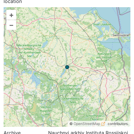
location
+
–
©
OpenStreetMap
contributors.
Archive
Nauchnyi arkhiv Instituta Rossiiskoi