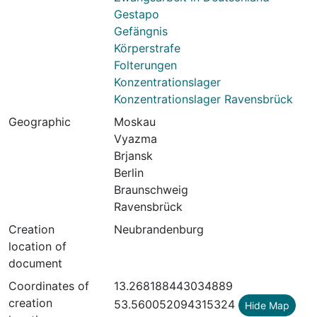
Gestapo
Gefängnis
Körperstrafe
Folterungen
Konzentrationslager
Konzentrationslager Ravensbrück
Geographic
Moskau
Vyazma
Brjansk
Berlin
Braunschweig
Ravensbrück
Creation
Neubrandenburg
location of
document
Coordinates of
13.268188443034889
creation
53.560052094315324
Hide Map