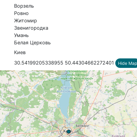
Ворзель
Ровно
Житомир
Звенигородка
Умань
Белая Церковь
Киев
30.54199205338955 50.44304662272401
Hide Ma