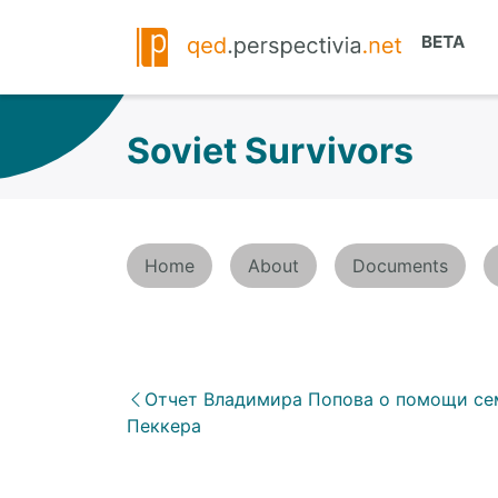
Soviet Survivors
Home
About
Documents
Отчет Владимира Попова о помощи се
Пеккера