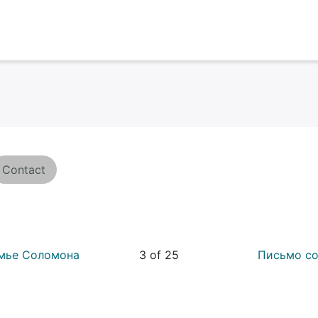
Contact
мье Соломона
3 of 25
Письмо со