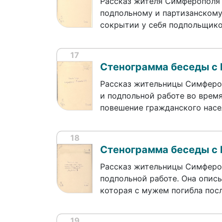
Рассказ жителя Симферополя
подпольному и партизанскому
сокрытии у себя подпольщико
17
Стенограмма беседы с 
Рассказ жительницы Симферо
и подпольной работе во врем
повешение гражданского насе
18
Стенограмма беседы с 
Рассказ жительницы Симфероп
подпольной работе. Она опис
которая с мужем погибла посл
19