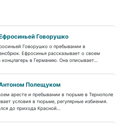
 Ефросиньей Говорушко
росиньей Говорушко о пребывании в
енсбрюк. Ефросинья рассказывает о своем
в концлагерь в Германию. Она описывает…
 Антоном Полещуком
воем аресте и пребывании в тюрьме в Тернополе
вает условия в тюрьме, регулярные избиения.
ался до прихода Красной…