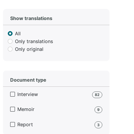
Show translations
All
Only translations
Only original
Document type
Interview
82
Memoir
9
Report
3