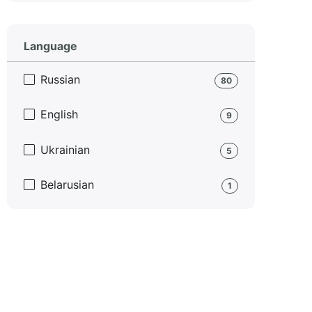
Language
Russian
80
English
9
Ukrainian
5
Belarusian
1