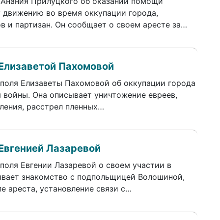
 Анания Прилуцкого об оказании помощи
 движению во время оккупации города,
в и партизан. Он сообщает о своем аресте за…
Елизаветой Пахомовой
поля Елизаветы Пахомовой об оккупации города
я войны. Она описывает уничтожение евреев,
ления, расстрел пленных…
Евгенией Лазаревой
оля Евгении Лазаревой о своем участии в
ывает знакомство с подпольщицей Волошиной,
е ареста, установление связи с…