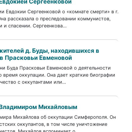
Евдокией Сергеенковой
и Евдокии Сергеенковой о «комнате смерти» в г.
Она рассказала о преследовании коммунистов,
и и спасении. Сергеенкова…
жителей д. Буды, находившихся в
ов Прасковьи Евменовой
ни Буда Прасковьи Евменовой о деятельности
о время оккупации. Она дает краткие биографии
ичество с оккупантами или…
 Владимиром Михайловым
имира Михайлова об оккупации Симферополя. Он
стских оккупантов, в том числе уничтожение
нистов. Михайлов вспоминает о…