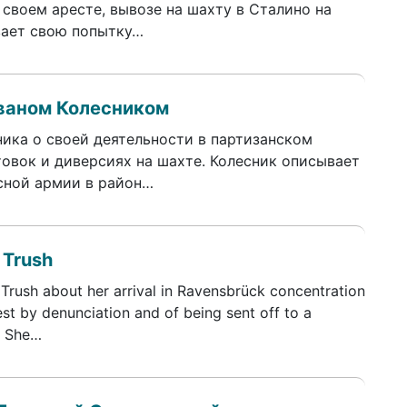
 своем аресте, вывозе на шахту в Сталино на
вает свою попытку…
ваном Колесником
ника о своей деятельности в партизанском
товок и диверсиях на шахте. Колесник описывает
сной армии в район…
 Trush
Trush about her arrival in Ravensbrück concentration
st by denunciation and of being sent off to a
. She…