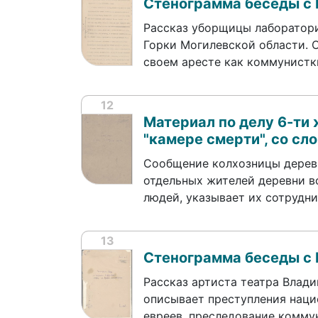
Стенограмма беседы с 
Рассказ уборщицы лаборатори
Горки Могилевской области. 
своем аресте как коммунистк
12
Материал по делу 6-ти 
"камере смерти", со сл
Сообщение колхозницы дерев
отдельных жителей деревни в
людей, указывает их сотрудн
13
Стенограмма беседы с
Рассказ артиста театра Влад
описывает преступления наци
евреев, преследование комму