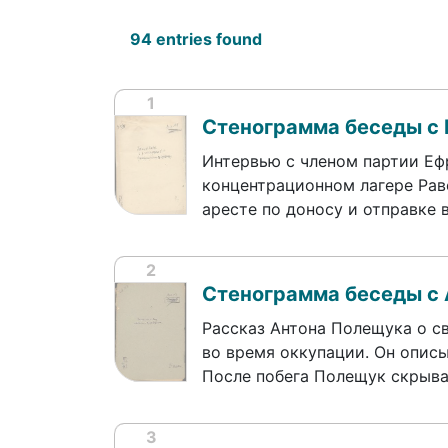
94 entries found
1
Стенограмма беседы с
Интервью с членом партии Еф
концентрационном лагере Рав
аресте по доносу и отправке 
2
Стенограмма беседы с
Рассказ Антона Полещука о с
во время оккупации. Он описы
После побега Полещук скрыв
3