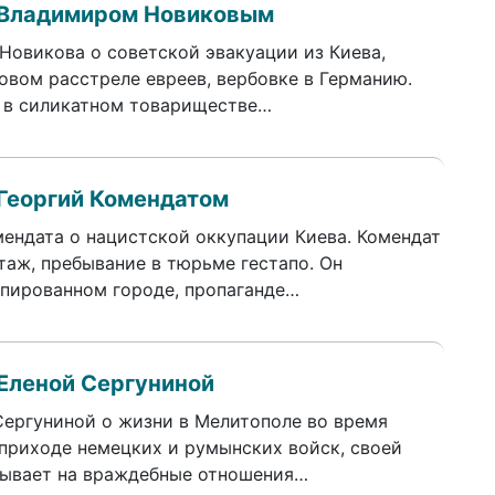
 Владимиром Новиковым
Новикова о советской эвакуации из Киева,
овом расстреле евреев, вербовке в Германию.
 в силикатном товариществе…
Георгий Комендатом
мендата о нацистской оккупации Киева. Комендат
таж, пребывание в тюрьме гестапо. Он
упированном городе, пропаганде…
Еленой Сергуниной
Сергуниной о жизни в Мелитополе во время
 приходе немецких и румынских войск, своей
азывает на враждебные отношения…