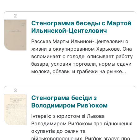
2
Стенограмма беседы с Мартой
Ильинской-Центелович
Рассказ Марты Ильиной-Центелович о
жизни в оккупированном Харькове. Она
вспоминает о голоде, описывает работу
базара, условия торговли, нормы сдачи
молока, облавы и грабежи на рынке…
3
Стенограма бесіди з
Володимиром Рив’юком
Інтерв’ю з юристом зі Львова
Володимиром Рив’юком про відношення
окупантів до селян та
військовополонених. Рив’юк згадує про