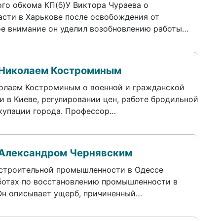
ого обкома КП(б)У Виктора Чураева о
асти в Харькове после освобождения от
ое внимание он уделил возобновлению работы…
 Николаем Костроминым
олаем Костроминым о военной и гражданской
 в Киеве, регулировании цен, работе бродильной
купации города. Профессор…
 Александром Чернявским
строительной промышленности в Одессе
ботах по восстановлению промышленности в
Он описывает ущерб, причиненный…