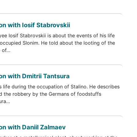
n with Iosif Stabrovskii
 Iosif Stabrovskii is about the events of his life
 occupied Slonim. He told about the looting of the
e of…
n with Dmitrii Tantsura
s life during the occupation of Stalino. He describes
d the robbery by the Germans of foodstuffs
sura…
n with Daniil Zalmaev