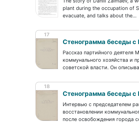
The story of Daniil Zalmaev, a w
plant during the occupation of St
evacuate, and talks about the…
17
Стенограмма беседы с
Рассказ партийного деятеля 
коммунального хозяйства и п
советской власти. Он описыв
18
Стенограмма беседы с
Интервью с председателем р
восстановлении коммунальног
после освобождения города с