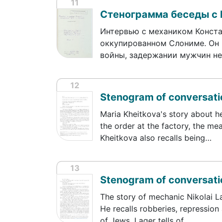
11
Стенограмма беседы с
Интервью с механиком Конста
оккупированном Слониме. Он 
войны, задержании мужчин н
12
Stenogram of conversati
Maria Kheitkova's story about h
the order at the factory, the me
Kheitkova also recalls being…
13
Stenogram of conversatio
The story of mechanic Nikolai La
He recalls robberies, repression
of Jews. Lager tells of…