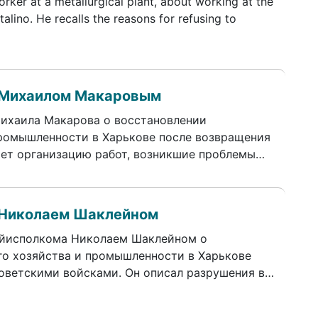
orker at a metallurgical plant, about working at the
alino. He recalls the reasons for refusing to
 Михаилом Макаровым
Михаила Макарова о восстановлении
ромышленности в Харькове после возвращения
ает организацию работ, возникшие проблемы…
 Николаем Шаклейном
айисполкома Николаем Шаклейном о
о хозяйства и промышленности в Харькове
оветскими войсками. Он описал разрушения в…