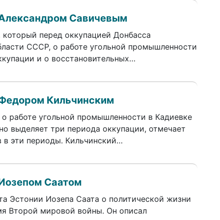
 Александром Савичевым
, который перед оккупацией Донбасса
бласти СССР, о работе угольной промышленности
оккупации и о восстановительных…
 Федором Кильчинским
 о работе угольной промышленности в Кадиевке
вно выделяет три периода оккупации, отмечает
в в эти периоды. Кильчинский…
 Иозепом Саатом
та Эстонии Иозепа Саата о политической жизни
емя Второй мировой войны. Он описал