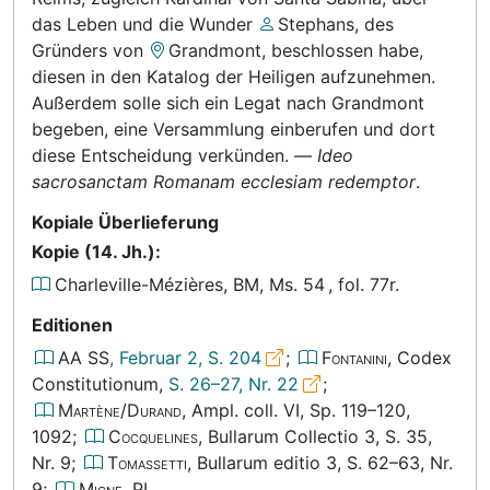
das Leben und die Wunder
Stephans
, des
Gründers von
Grandmont
, beschlossen habe,
diesen in den Katalog der Heiligen aufzunehmen.
Außerdem solle sich ein Legat nach Grandmont
begeben, eine Versammlung einberufen und dort
diese Entscheidung verkünden.
—
Ideo
sacrosanctam Romanam ecclesiam redemptor
.
Kopiale Überlieferung
Kopie (14. Jh.):
Charleville-Mézières, BM, Ms. 54
,
fol. 77r
.
Editionen
AA SS
, Februar 2, S. 204
;
Fontanini
, Codex
Constitutionum,
S. 26–27, Nr. 22
;
Martène/Durand
, Ampl. coll.
VI, Sp. 119–120,
1092
;
Cocquelines
, Bullarum Collectio
3, S. 35,
Nr. 9
;
Tomassetti
, Bullarum editio
3, S. 62–63, Nr.
9
;
Migne
, PL