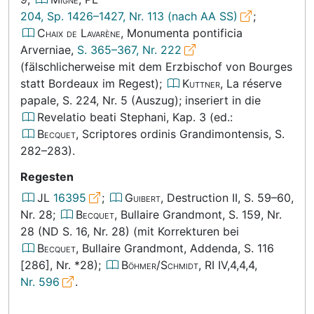
204, Sp. 1426–1427, Nr. 113 (nach AA SS)
;
Chaix de Lavarène
, Monumenta pontificia
Arverniae,
S. 365–367, Nr. 222
(fälschlicherweise mit dem Erzbischof von Bourges
statt Bordeaux im Regest);
Kuttner
, La réserve
papale,
S. 224, Nr. 5
(Auszug); inseriert in die
Revelatio beati Stephani,
Kap. 3
(ed.:
Becquet
, Scriptores ordinis Grandimontensis,
S.
282–283)
.
Regesten
JL
16395
;
Guibert
, Destruction
II, S. 59–60,
Nr. 28
;
Becquet
, Bullaire Grandmont,
S. 159, Nr.
28 (ND S. 16, Nr. 28)
(mit Korrekturen bei
Becquet
, Bullaire Grandmont, Addenda,
S. 116
[286], Nr. *28
);
Böhmer/Schmidt
, RI IV,4,4,4,
Nr. 596
.