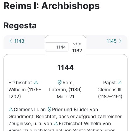
Reims I: Archbishops
Regesta
1143
1145
von
1162
1144
Erzbischof
Rom,
Papst
Wilhelm (1176–
Lateran
,
(1189)
Clemens III.
1202)
März 21
(1187–1191)
Clemens III.
an
Prior und Brüder von
Grandmont
: Berichtet, dass er aufgrund zahlreicher
Zeugnisse, u. a. von
Erzbischof Wilhelm von
Reims, zugleich Kardinal von Santa Sabina
, über