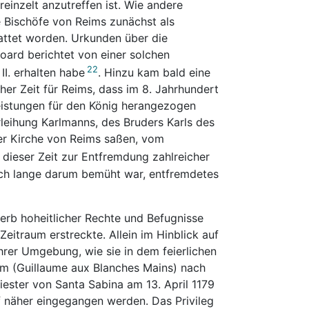
einzelt anzutreffen ist. Wie andere
e Bischöfe von Reims zunächst als
attet worden. Urkunden über die
doard berichtet von einer solchen
22
II. erhalten habe
. Hinzu kam bald eine
her Zeit für Reims, dass im 8. Jahrhundert
istungen für den König herangezogen
rleihung Karlmanns, des Bruders Karls des
er Kirche von Reims saßen, vom
n dieser Zeit zur Entfremdung zahlreicher
och lange darum bemüht war, entfremdetes
rb hoheitlicher Rechte und Befugnisse
eitraum erstreckte. Allein im Hinblick auf
ihrer Umgebung, wie sie in dem feierlichen
helm (Guillaume aux Blanches Mains) nach
iester von Santa Sabina am 13. April 1179
 näher eingegangen werden. Das Privileg