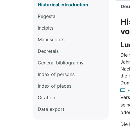
Historical introduction
Deu
Regesta
Hi
Incipits
vo
Manuscripts
Lu
Decretals
Die 
Jahr
General bibliography
Nach
Index of persons
die 
Domk
Index of places
»
Vers
Citation
sein
Data export
oder
Die 