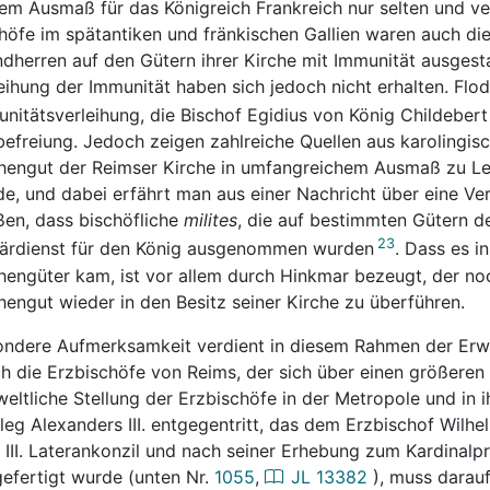
em Ausmaß für das Königreich Frankreich nur selten und ver
höfe im spätantiken und fränkischen Gallien waren auch di
dherren auf den Gütern ihrer Kirche mit Immunität ausgest
eihung der Immunität haben sich jedoch nicht erhalten. Flo
nitätsverleihung, die Bischof Egidius von König Childebert 
befreiung. Jedoch zeigen zahlreiche Quellen aus karolingisc
hengut der Reimser Kirche in umfangreichem Ausmaß zu Le
e, und dabei erfährt man aus einer Nachricht über eine Ve
en, dass bischöfliche
milites
, die auf bestimmten Gütern d
23
tärdienst für den König ausgenommen wurden
. Dass es i
hengüter kam, ist vor allem durch Hinkmar bezeugt, der n
hengut wieder in den Besitz seiner Kirche zu überführen.
ndere Aufmerksamkeit verdient in diesem Rahmen der Erwe
h die Erzbischöfe von Reims, der sich über einen größeren Z
weltliche Stellung der Erzbischöfe in der Metropole und in 
ileg Alexanders III. entgegentritt, das dem Erzbischof Wil
III. Laterankonzil und nach seiner Erhebung zum Kardinalpr
efertigt wurde (unten Nr.
1055
,
JL
13382
), muss darauf