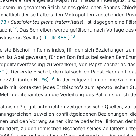
diesem im gesamten Reich seines geistlichen Sohnes Chlodw
ehaltlich der seit alters den Metropoliten zustehenden Priv
673
:
Suscipientes plena fraternitatis
), ist dagegen eine Fäl
17
aucht
. Das Schreiben wurde gefälscht, nach Vorlage des
18
ustius von Sevilla (
JK
855
)
.
erste Bischof in Reims indes, für den sich Beziehungen zu
en, ist Abel gewesen, für den Bonifatius bei seinen Bemühu
opolitanverfassung zu verankern, von Papst Zacharias das 
50
). Der erste Bischof, dem tatsächlich Papst Hadrian I. das
19
in (779) (unten Nr.
*6
)
. In der Folgezeit, in der die Quellen
alb mit Kontakten jedes Erzbischofs zum apostolischen St
Metropolitenamtes an die Verleihung des Palliums durch d
ältnismäßig gut unterrichten zeitgenössische Quellen, vor a
nungsreichen, zuweilen konfliktgeladenen Beziehungen, di
nen und den Vorrang seiner Kirche bedachte Hinkmar, der 
hundert, zu den römischen Bischöfen seines Zeitalters unterh
–867) einen entschiedenen Gesprächspartner. Das gefälsc