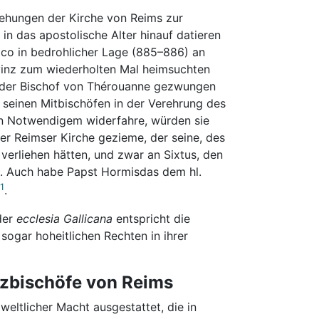
iehungen der Kirche von Reims zur
n das apostolische Alter hinauf datieren
lco in bedrohlicher Lage (885–886) an
ovinz zum wiederholten Mal heimsuchten
ie der Bischof von Thérouanne gezwungen
it seinen Mitbischöfen in der Verehrung des
an Notwendigem widerfahre, würden sie
der Reimser Kirche gezieme, der seine, des
verliehen hätten, und zwar an Sixtus, den
i. Auch habe Papst Hormisdas dem hl.
1
.
der
ecclesia Gallicana
entspricht die
 sogar hoheitlichen Rechten in ihrer
rzbischöfe von Reims
weltlicher Macht ausgestattet, die in