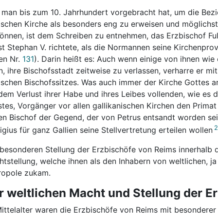
man bis zum 10. Jahrhundert vorgebracht hat, um die Bez
schen Kirche als besonders eng zu erweisen und möglichst i
önnen, ist dem Schreiben zu entnehmen, das Erzbischof Fu
t Stephan V. richtete, als die Normannen seine Kirchenpr
en Nr.
131
). Darin heißt es: Auch wenn einige von ihnen w
n, ihre Bischofsstadt zeitweise zu verlassen, verharre er m
schen Bischofssitzes. Was auch immer der Kirche Gottes 
dem Verlust ihrer Habe und ihres Leibes vollenden, wie es 
tes, Vorgänger vor allen gallikanischen Kirchen den Primat 
en Bischof der Gegend, der von Petrus entsandt worden se
2
gius für ganz Gallien seine Stellvertretung erteilen wollen
besonderen Stellung der Erzbischöfe von Reims innerhalb 
tstellung, welche ihnen als den Inhabern von weltlichen, ja
ropole zukam.
r weltlichen Macht und Stellung der E
ittelalter waren die Erzbischöfe von Reims mit besonderer 