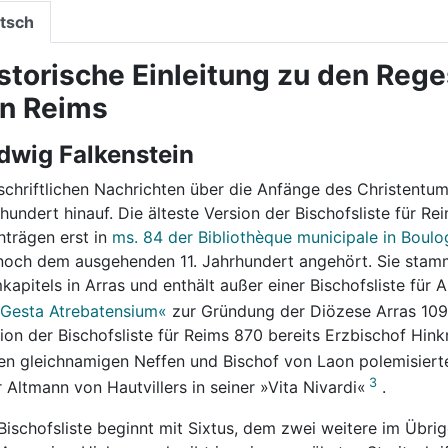
tsch
storische Einleitung zu den Rege
n Reims
dwig Falkenstein
schriftlichen Nachrichten über die Anfänge des Christentum
hundert hinauf. Die älteste Version der Bischofsliste für R
trägen erst in
ms. 84 der Bibliothèque municipale in Boul
noch dem ausgehenden 11. Jahrhundert angehört. Sie stamm
apitels in Arras und enthält außer einer Bischofsliste für 
Gesta Atrebatensium«
zur Gründung der Diözese Arras 10
ion der Bischofsliste für Reims 870 bereits Erzbischof Hin
en gleichnamigen Neffen und Bischof von Laon polemisiert
3
 Altmann von Hautvillers in seiner »Vita Nivardi«
.
Bischofsliste beginnt mit Sixtus, dem zwei weitere im Übri