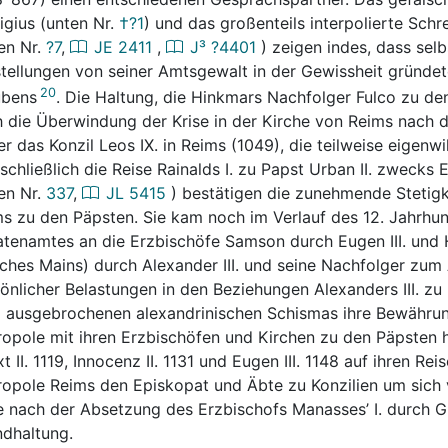
gius (unten Nr.
†?1
) und das großenteils interpolierte Schr
en Nr.
?7
,
JE
2411
,
J³
?4401
) zeigen indes, dass sel
tellungen von seiner Amtsgewalt in der Gewissheit gründe
20
ubens
. Die Haltung, die Hinkmars Nachfolger Fulco zu d
 die Überwindung der Krise in der Kirche von Reims nach 
er das Konzil Leos IX. in Reims (1049), die teilweise eigenw
schließlich die Reise Rainalds I. zu Papst Urban II. zwecks
en Nr.
337
,
JL
5415
) bestätigen die zunehmende Stetigk
s zu den Päpsten. Sie kam noch im Verlauf des 12. Jahrhund
tenamtes an die Erzbischöfe Samson durch Eugen III. und H
ches Mains) durch Alexander III. und seine Nachfolger zum
önlicher Belastungen in den Beziehungen Alexanders III. z
 ausgebrochenen alexandrinischen Schismas ihre Bewähru
opole mit ihren Erzbischöfen und Kirchen zu den Päpsten h
xt II. 1119, Innocenz II. 1131 und Eugen III. 1148 auf ihren R
opole Reims den Episkopat und Äbte zu Konzilien um sich 
e nach der Absetzung des Erzbischofs Manasses’ I. durch Gr
dhaltung.