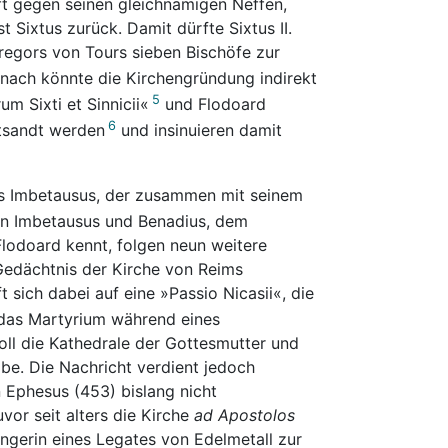
ft gegen seinen gleichnamigen Neffen,
 Sixtus zurück. Damit dürfte Sixtus II.
Gregors von Tours sieben Bischöfe zur
nach könnte die Kirchengründung indirekt
5
um Sixti et Sinnicii«
und Flodoard
6
ntsandt werden
und insinuieren damit
des Imbetausus, der zusammen mit seinem
en Imbetausus und Benadius, dem
lodoard kennt, folgen neun weitere
Gedächtnis der Kirche von Reims
sich dabei auf eine »Passio Nicasii«, die
s das Martyrium während eines
soll die Kathedrale der Gottesmutter und
be. Die Nachricht verdient jedoch
n Ephesus (453) bislang nicht
vor seit alters die Kirche
ad Apostolos
gerin eines Legates von Edelmetall zur