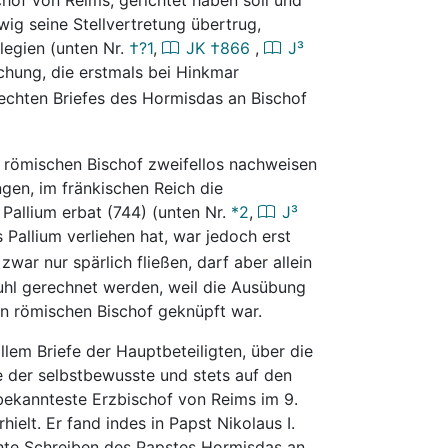
ig seine Stellvertretung übertrug,
ilegien (unten Nr.
†?1
,
JK
†866
,
J³
schung, die erstmals bei Hinkmar
 echten Briefes des Hormisdas an Bischof
m römischen Bischof zweifellos nachweisen
ngen, im fränkischen Reich die
Pallium erbat (744) (unten Nr.
*2
,
J³
 Pallium verliehen hat, war jedoch erst
 zwar nur spärlich fließen, darf aber allein
uhl gerechnet werden, weil die Ausübung
en römischen Bischof geknüpft war.
llem Briefe der Hauptbeteiligten, über die
e der selbstbewusste und stets auf den
bekannteste Erzbischof von Reims im 9.
ielt. Er fand indes in Papst Nikolaus I.
hte Schreiben des Papstes Hormisdas an