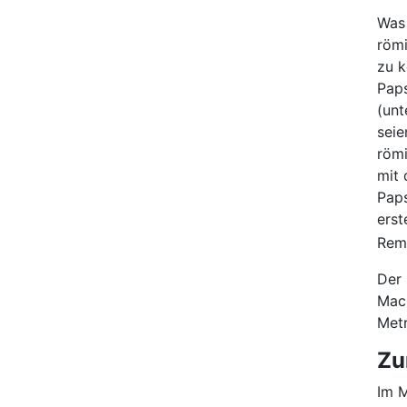
Was 
römi
zu k
Paps
(unt
seie
römi
mit 
Paps
erst
Remi
Der 
Mach
Met
Zu
Im M