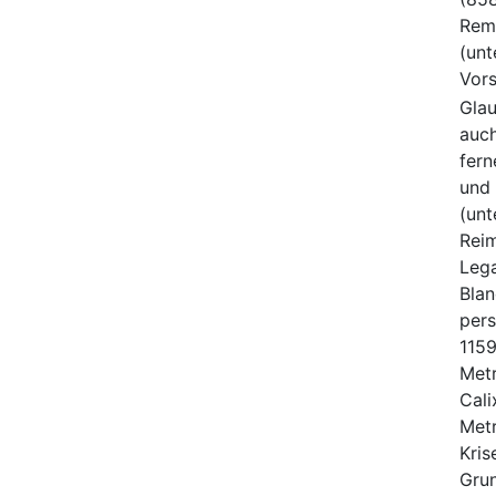
Remi
(unt
Vors
Gla
auch
fern
und 
(unt
Reim
Lega
Blan
pers
1159
Metr
Cali
Metr
Kris
Grun