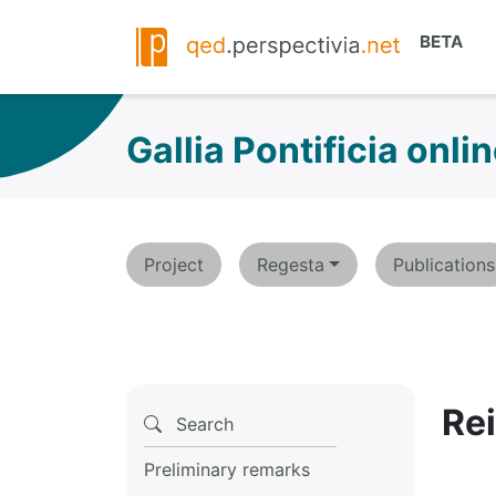
Gallia Pontificia onli
Project
Regesta
Publications
Re
Search
Preliminary remarks