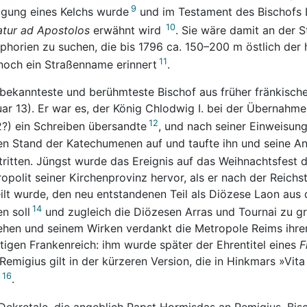
9
igung eines Kelchs wurde
und im Testament des Bischofs
10
tur ad Apostolos
erwähnt wird
. Sie wäre damit an der St
horien zu suchen, die bis 1796 ca. 150–200 m östlich der 
11
noch ein Straßenname erinnert
.
bekannteste und berühmteste Bischof aus früher fränkisch
ar 13). Er war es, der König Chlodwig I. bei der Übernahme
12
?) ein Schreiben übersandte
, und nach seiner Einweisun
en Stand der Katechumenen auf und taufte ihn und seine Anh
ritten. Jüngst wurde das Ereignis auf das Weihnachtsfest 
opolit seiner Kirchenprovinz hervor, als er nach der Reichst
ilt wurde, den neu entstandenen Teil als Diözese Laon aus
14
n soll
und zugleich die Diözesen Arras und Tournai zu g
hen und seinem Wirken verdankt die Metropole Reims ihren
tigen Frankenreich: ihm wurde später der Ehrentitel eines
F
Remigius gilt in der kürzeren Version, die in Hinkmars »Vita 
16
.
Dekretale, die angeblich Papst Hormisdas an Remigius, Bisc