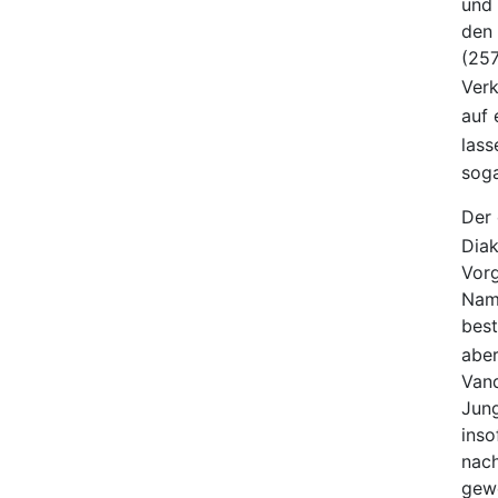
und 
den 
(257
Verk
auf 
lass
soga
Der 
Diak
Vorg
Name
best
aber
Vand
Jung
inso
nach
gewe