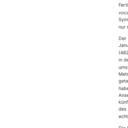
Fert
voca
Symp
nur 
Der 
Janu
(482
in d
umst
Metr
gete
habe
Anse
künf
des 
echt
Die 