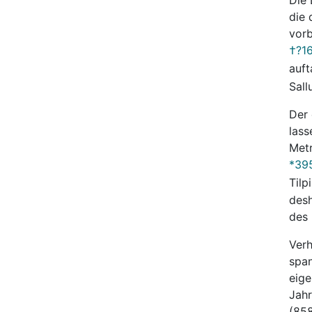
die 
vorb
†?1
auft
Sall
Der 
lass
Metr
*39
Tilp
desh
des 
Verh
span
eige
Jahr
(858