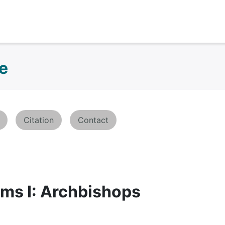
ne
Citation
Contact
ims I: Archbishops