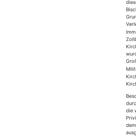
dies
Bisc
Grun
Verl
Immu
Zoll
Kirc
wurd
Groß
Mili
Kirc
Kirc
Beso
durc
die 
Priv
dem 
ausg