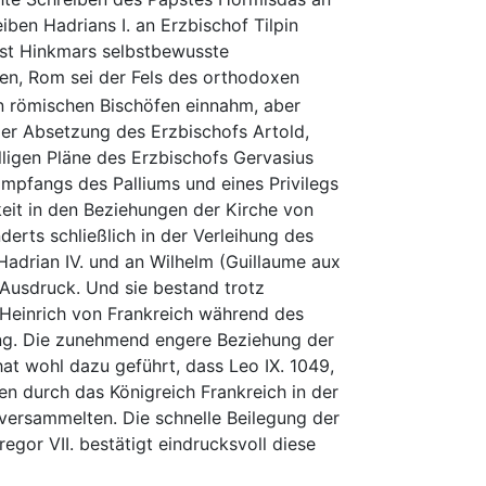
eiben Hadrians I. an Erzbischof Tilpin
bst Hinkmars selbstbewusste
ten, Rom sei der Fels des orthodoxen
en römischen Bischöfen einnahm, aber
der Absetzung des Erzbischofs Artold,
illigen Pläne des Erzbischofs Gervasius
 Empfangs des Palliums und eines Privilegs
eit in den Beziehungen der Kirche von
erts schließlich in der Verleihung des
adrian IV. und an Wilhelm (Guillaume aux
 Ausdruck. Und sie bestand trotz
u Heinrich von Frankreich während des
ng. Die zunehmend engere Beziehung der
at wohl dazu geführt, dass Leo IX. 1049,
eisen durch das Königreich Frankreich in der
versammelten. Die schnelle Beilegung der
egor VII. bestätigt eindrucksvoll diese