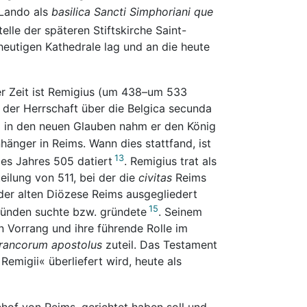
 Lando als
basilica Sancti Simphoriani que
elle der späteren Stiftskirche Saint-
heutigen Kathedrale lag und an die heute
er Zeit ist Remigius (um 438–um 533
 der Herrschaft über die Belgica secunda
g in den neuen Glauben nahm er den König
änger in Reims. Wann dies stattfand, ist
13
des Jahres 505 datiert
. Remigius trat als
eilung von 511, bei der die
civitas
Reims
 der alten Diözese Reims ausgegliedert
15
ründen suchte bzw. gründete
. Seinem
 Vorrang und ihre führende Rolle im
rancorum apostolus
zuteil. Das Testament
Remigii« überliefert wird, heute als
hof von Reims, gerichtet haben soll und