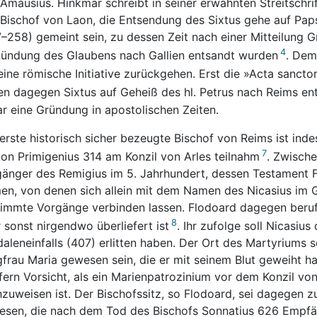
Amausius. Hinkmar schreibt in seiner erwähnten Streitschri
Bischof von Laon, die Entsendung des Sixtus gehe auf Papst
–258) gemeint sein, zu dessen Zeit nach einer Mitteilung 
4
ündung des Glaubens nach Gallien entsandt wurden
. Dem
eine römische Initiative zurückgehen. Erst die »Acta sanctor
en dagegen Sixtus auf Geheiß des hl. Petrus nach Reims e
r eine Gründung in apostolischen Zeiten.
erste historisch sicher bezeugte Bischof von Reims ist in
7
on Primigenius 314 am Konzil von Arles teilnahm
. Zwisch
änger des Remigius im 5. Jahrhundert, dessen Testament F
n, von denen sich allein mit dem Namen des Nicasius im 
immte Vorgänge verbinden lassen. Flodoard dagegen beruft 
8
 sonst nirgendwo überliefert ist
. Ihr zufolge soll Nicasiu
aleneinfalls (407) erlitten haben. Der Ort des Martyriums 
frau Maria gewesen sein, die er mit seinem Blut geweiht ha
fern Vorsicht, als ein Marienpatrozinium vor dem Konzil vo
zuweisen ist. Der Bischofssitz, so Flodoard, sei dagegen zu
sen, die nach dem Tod des Bischofs Sonnatius 626 Empfän