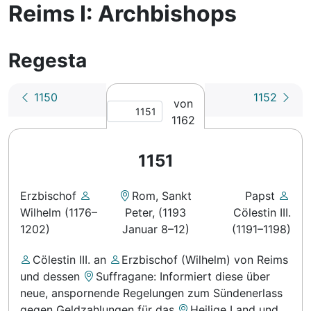
Reims I: Archbishops
Regesta
1150
1152
von
1162
1151
Erzbischof
Rom, Sankt
Papst
Wilhelm (1176–
Peter
,
(1193
Cölestin III.
1202)
Januar 8–12)
(1191–1198)
Cölestin III.
an
Erzbischof (Wilhelm) von Reims
und dessen
Suffragane
: Informiert diese über
neue, anspornende Regelungen zum Sündenerlass
gegen Geldzahlungen für das
Heilige Land
und