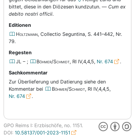
bittet, diese in den Diözesen kundzutun.
—
Cum ex
debito nostri officii
.
Editionen
Holtzmann
, Collectio Seguntina,
S. 441–442, Nr.
79
.
Regesten
JL
–
;
Böhmer/Schmidt
, RI IV,4,4,5,
Nr. 674
.
Sachkommentar
Zur Überlieferung und Datierung siehe den
Kommentar bei
Böhmer/Schmidt
, RI IV,4,4,5,
Nr. 674
.
GPO Reims I: Erzbischöfe, no.
1151.
DOI:
10.58137/001-2023-1151