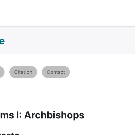
ne
Citation
Contact
ims I: Archbishops