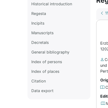
Reg
Historical introduction
1
Regesta
Incipits
Manuscripts
Decretals
Erz
120
General bibliography
Cö
Index of persons
und 
Pert
Index of places
Orig
Citation
C
Data export
Edi
M