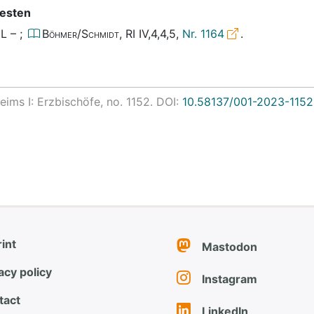
esten
JL
–
;
Böhmer/Schmidt
, RI IV,4,4,5,
Nr. 1164
.
ims I: Erzbischöfe, no.
1152. DOI:
10.58137/001-2023-1152
int
Mastodon
acy policy
Instagram
tact
LinkedIn