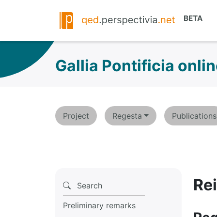
Gallia Pontificia onli
Project
Regesta
Publications
Re
Search
Preliminary remarks