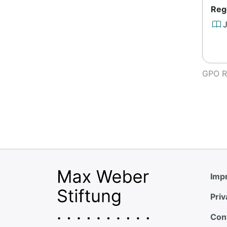
Reg
GPO Re
Impr
Priv
Con