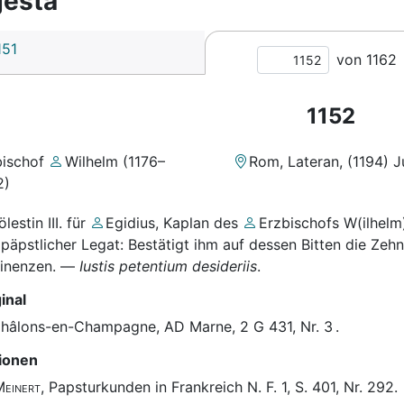
esta
151
von 1162
1152
bischof
Wilhelm (1176–
Rom, Lateran
,
(1194) Ju
2)
lestin III.
für
Egidius, Kaplan
des
Erzbischofs W(ilhelm
päpstlicher Legat
: Bestätigt ihm auf dessen Bitten die Ze
inenzen.
—
Iustis petentium desideriis
.
inal
hâlons-en-Champagne, AD Marne, 2 G 431, Nr. 3
.
tionen
einert
, Papsturkunden in Frankreich N. F. 1,
S. 401, Nr. 292
.