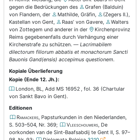
gegen die Bedrückungen des
Grafen (Balduin)
von Flandern
, der
Mathilde, Gräfin
,
(Zegers II.),
Kastellan von Gent
,
Raas’ von Gavere
,
Walters
von Zottegem
und anderer in der
Kirchenprovinz
Reims
gegebenenfalls durch Verhängung einer
Kirchenstrafe zu schützen.
—
Lacrimabilem
dilectorum filiorum abbatis et monachorum Sancti
Bauonis Gand(ensis) accepimus questionem
.
Kopiale Überlieferung
Kopie (Ende 12. Jh.):
London, BL, Add MS 16952
,
fol. 36
(Chartular
von Sankt Bavo in Gent)
.
Editionen
Ramackers
, Papsturkunden in den Niederlanden,
S. 503–504, Nr. 369
;
Vleeschouwers
, De
oorkonden van de Sint-Baafsabdij te Gent
II, S. 97–
98, Nr. 93
;
Diplomata Belgica
3210
.