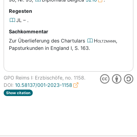
Regesten
JL
–
.
Sachkommentar
Zur Überlieferung des Chartulars
Holtzmann
,
Papsturkunden in England
I, S. 163
.
GPO Reims I: Erzbischöfe, no.
1158.
DOI:
10.58137/001-2023-1158
Show citation