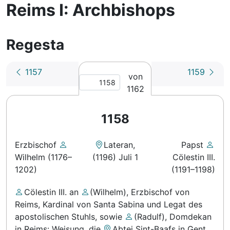
Reims I: Archbishops
Regesta
1157
1159
von
1162
1158
Erzbischof
Lateran
,
Papst
Wilhelm (1176–
(1196) Juli 1
Cölestin III.
1202)
(1191–1198)
Cölestin III.
an
(Wilhelm), Erzbischof von
Reims, Kardinal von Santa Sabina und Legat des
apostolischen Stuhls
, sowie
(Radulf), Domdekan
in Reims
: Weisung, die
Abtei Sint-Baafs in Gent