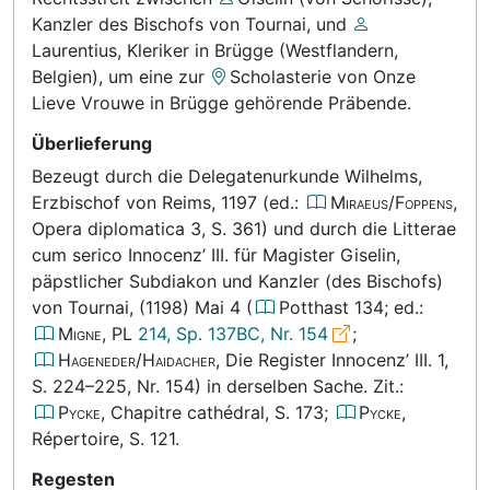
Kanzler des Bischofs von Tournai
, und
Laurentius, Kleriker in Brügge (Westflandern,
Belgien)
, um eine zur
Scholasterie von Onze
Lieve Vrouwe in Brügge
gehörende Präbende.
Überlieferung
Bezeugt durch die Delegatenurkunde Wilhelms,
Erzbischof von Reims, 1197 (ed.:
Miraeus/Foppens
,
Opera diplomatica
3, S. 361
) und durch die Litterae
cum serico Innocenz’ III. für Magister Giselin,
päpstlicher Subdiakon und Kanzler (des Bischofs)
von Tournai, (1198) Mai 4 (
Potthast
134
; ed.:
Migne
, PL
214, Sp. 137BC, Nr. 154
;
Hageneder/Haidacher
, Die Register Innocenz’ III. 1,
S. 224–225, Nr. 154
) in derselben Sache. Zit.:
Pycke
, Chapitre cathédral,
S. 173
;
Pycke
,
Répertoire,
S. 121
.
Regesten