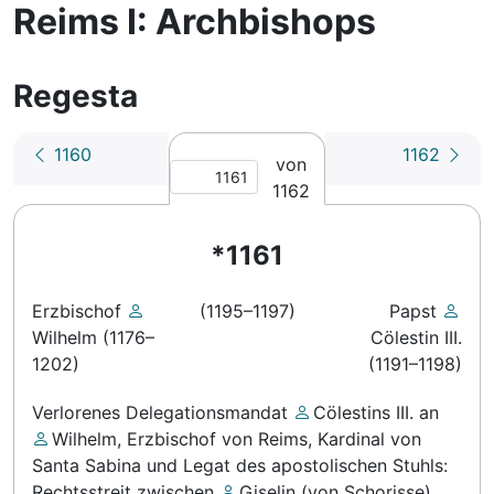
Reims I: Archbishops
Regesta
1160
1162
von
1162
*1161
Erzbischof
(1195–1197)
Papst
Wilhelm (1176–
Cölestin III.
1202)
(1191–1198)
Verlorenes Delegationsmandat
Cölestins III.
an
Wilhelm, Erzbischof von Reims, Kardinal von
Santa Sabina und Legat des apostolischen Stuhls
:
Rechtsstreit zwischen
Giselin (von Schorisse),